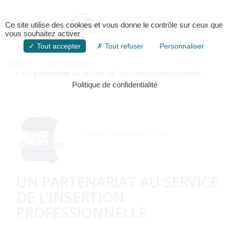
MENU
Ce site utilise des cookies et vous donne le contrôle sur ceux que
vous souhaitez activer
Tout accepter
Tout refuser
Personnaliser
Accueil
Témoignages
Un partenariat au service de l’insertion professionnelle
Politique de confidentialité
PUBLIÉ LE
24/02/2026 à 12:00
UN PARTENARIAT AU SERVICE
DE L’INSERTION
PROFESSIONNELLE