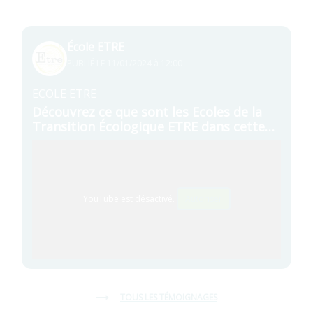
École ETRE
PUBLIÉ LE
11/01/2024 à 12:00
ECOLE ETRE
Découvrez ce que sont les Ecoles de la
Transition Écologique ETRE dans cette
vidéo réalisée par l’école de Figeac, avec
le concours actif des jeunes bénéficiaires
YouTube est désactivé.
Autoriser
Écoutez le témoignage de École ETRE sur son parcou
TOUS LES TÉMOIGNAGES