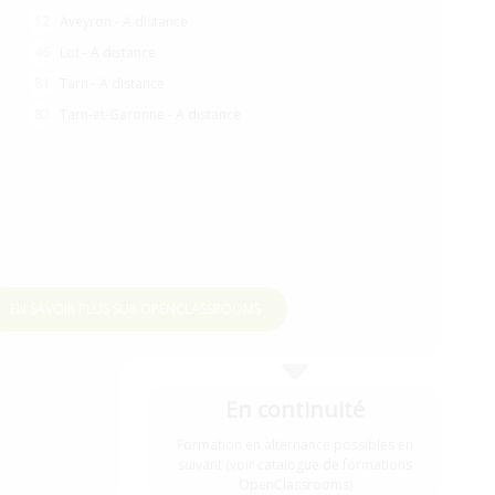
12
Aveyron - A distance
tégrateur web
Data Scientist
Ingénieur IA
46
Lot - A distance
nieur Machine Learning
Chef de projet digital
81
Tarn - A distance
Administrateur systèmes, réseaux et sécurité
82
Tarn-et-Garonne - A distance
Product Manager
Développeur d'application - Android
Développeur d'application - PHP/Symfony
Développeur d'application - Java
Développeur WordPress
EN SAVOIR PLUS SUR OPENCLASSROOMS
Responsable de Projet Cybersécurité et SI
hitecte Logiciel
Business Intelligence Analyst
En continuité
Formation en alternance possibles en
suivant (voir catalogue de formations
OpenClassrooms)