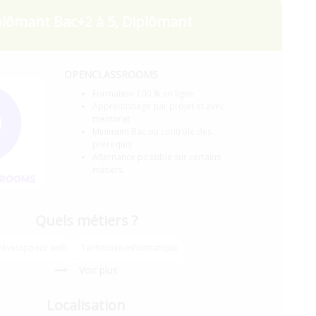
plômant Bac+2 à 5, Diplômant
OPENCLASSROOMS
Formation 100 % en ligne
Apprentissage par projet et avec
mentorat
Minimum Bac ou contrôle des
prérequis
Alternance possible sur certains
métiers
Quels métiers ?
éveloppeur web
Technicien Informatique
Voir plus
loppeur d'application - Python
Data Analyst
Développeur d'app. - JavaScript React
Localisation
veloppeur d'application - iOS
UX Designer