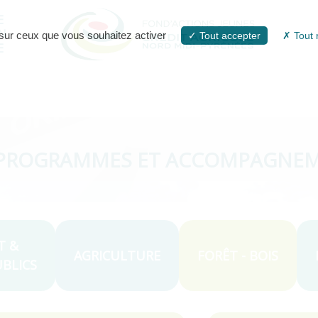
E
N
e sur ceux que vous souhaitez activer
Tout accepter
Tout 
E
PROGRAMMES ET ACCOMPAGNE
T &
AGRICULTURE
FORÊT - BOIS
BLICS