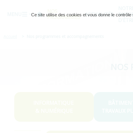
NOTR
NOS
MENU
ACTUALITÉS
RAISO
Ce site utilise des cookies et vous donne le contrôl
Accueil
PROGRAMMES
D'ÊTR
Accueil
Nos programmes et accompagnements
Aller au contenu du catalogue
NOS 
INFORMATIQUE
BÂTIMEN
& NUMÉRIQUE
TRAVAUX PU