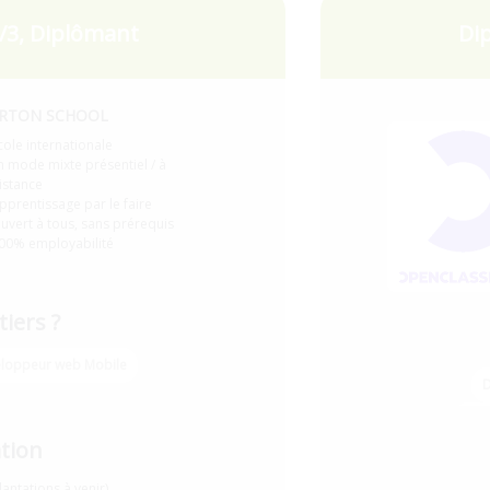
/3, Diplômant
Di
RTON SCHOOL
cole internationale
n mode mixte présentiel / à
istance
pprentissage par le faire
uvert à tous, sans prérequis
00% employabilité
iers ?
loppeur web Mobile
D
Déve
ation
antations à venir)
Dé