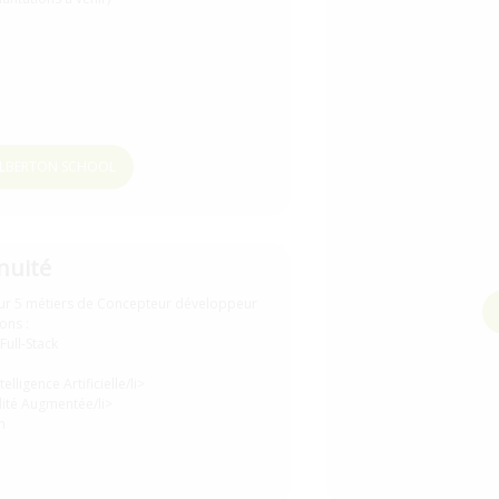
In
Ingé
HOLBERTON SCHOOL
nuité
 sur 5 métiers de Concepteur développeur
ons :
ull-Stack
Arc
lligence Artificielle/li>
alité Augmentée/li>
n