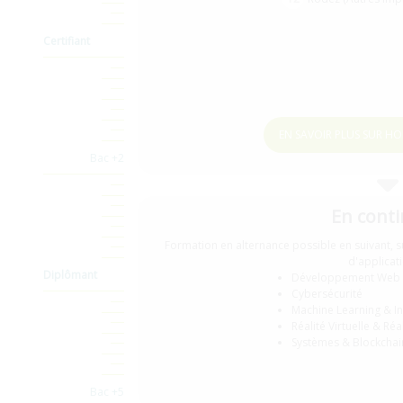
Certifiant
EN SAVOIR PLUS SUR 
Bac +2
En conti
Formation en alternance possible en suivant,
d'applicati
Diplômant
Développement Web F
Cybersécurité
Machine Learning & Inte
Réalité Virtuelle & Ré
Systèmes & Blockchai
Bac +5