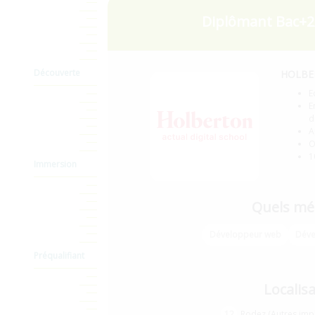
Diplômant Bac+2
Découverte
HOLBE
E
E
d
A
O
1
Immersion
Quels mét
Développeur web
Déve
Préqualifiant
Localis
12
Rodez (Autres impl