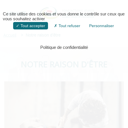
MENU
Ce site utilise des cookies et vous donne le contrôle sur ceux que
vous souhaitez activer
Tout accepter
Tout refuser
Personnaliser
Accueil
Notre raison d'être
Politique de confidentialité
NOTRE RAISON D'ÊTRE