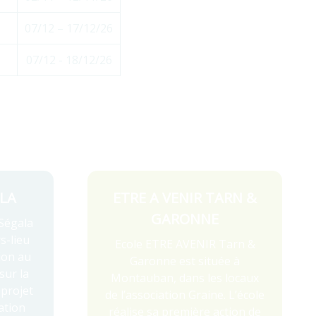
07/12 – 17/12/26
07/12 - 18/12/26
LA
ETRE A VENIR TARN &
GARONNE
Ségala
s-lieu
Ecole ETRE AVENIR Tarn &
ion au
Garonne est située à
ur la
Montauban, dans les locaux
projet
de l’association Graine. L’école
ation
réalise sa première action de