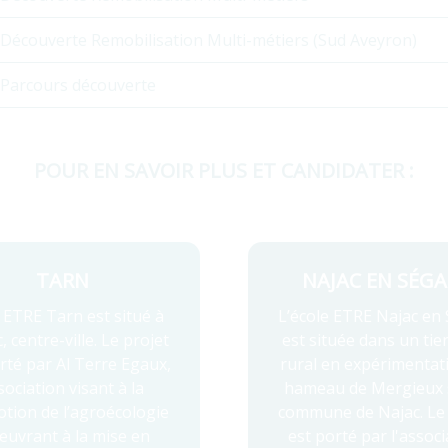
Découverte Remobilisation Multi-métiers (Sud Aveyron)
Parcours découverte
POUR EN SAVOIR PLUS ET CANDIDATER :
TARN
NAJAC EN SÉGA
 ETRE Tarn est situé à
L’école ETRE Najac en 
c, centre-ville. Le projet
est située dans un tier
rté par Al Terre Egaux,
rural en expérimentat
sociation visant à la
hameau de Mergieux s
tion de l’agroécologie
commune de Najac. Le 
œuvrant à la mise en
est porté par l'associ