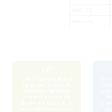
NAJAC (12)
FIGEAC (46)
LOT
Ecole ETRE Lot est située à
Ecole
Figeac, dans les locaux de
Gailla
l’association Figeacteurs
est po
Dans ce département très
as
dynamique et bucolique, les
promo
savoirs faire artisanaux sont
et 