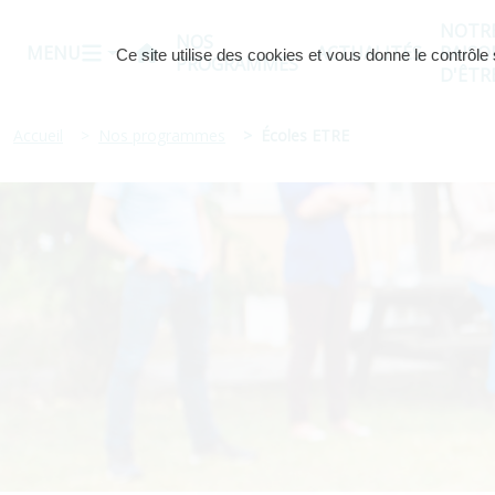
NOTR
NOS
MENU
ACTUALITÉS
RAISO
Ce site utilise des cookies et vous donne le contrôl
Accueil
PROGRAMMES
D'ÊTR
Accueil
Nos programmes
Écoles ETRE