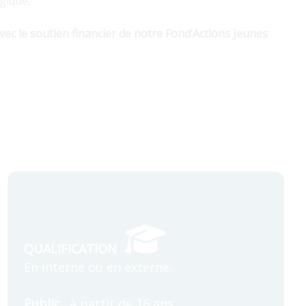
gique.
ec le soutien financier de notre Fond’Actions Jeunes
QUALIFICATION
En interne ou en externe.
Public
: à partir de 16 ans