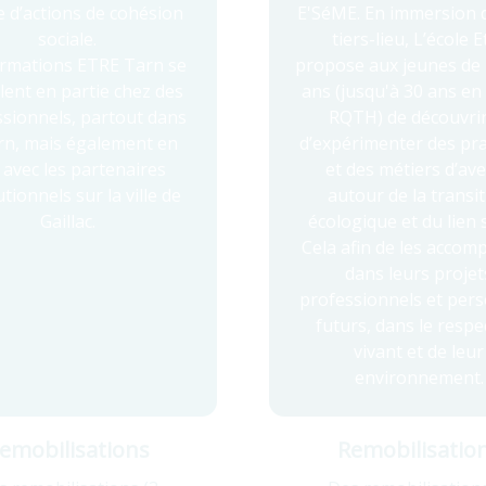
 d’actions de cohésion
E'SéME. En immersion 
sociale.
tiers-lieu, L’école E
ormations ETRE Tarn se
propose aux jeunes de 
lent en partie chez des
ans (jusqu'à 30 ans en
sionnels, partout dans
RQTH) de découvrir
rn, mais également en
d’expérimenter des pr
n avec les partenaires
et des métiers d’ave
utionnels sur la ville de
autour de la transi
Gaillac.
écologique et du lien s
Cela afin de les accom
dans leurs projet
professionnels et per
futurs, dans le respe
vivant et de leur
environnement.
emobilisations
Remobilisatio