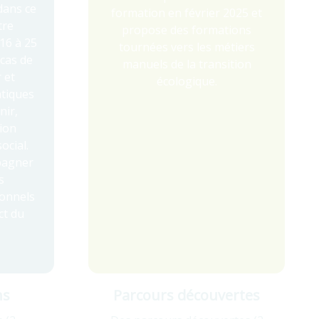
dans ce
formation en février 2025 et
tre
propose des formations
16 à 25
tournées vers les métiers
 cas de
manuels de la transition
 et
écologique.
atiques
nir,
tion
ocial.
pagner
s
sonnels
ct du
ns
Parcours découvertes