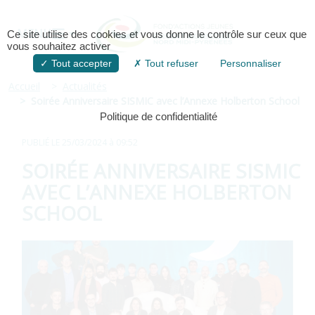
MENU
Ce site utilise des cookies et vous donne le contrôle sur ceux que
vous souhaitez activer
Tout accepter
Tout refuser
Personnaliser
Accueil
Actualités
Soirée Anniversaire SISMIC avec l’Annexe Holberton School
Politique de confidentialité
PUBLIÉ LE
25/03/2024 à 09:52
SOIRÉE ANNIVERSAIRE SISMIC
AVEC L’ANNEXE HOLBERTON
SCHOOL