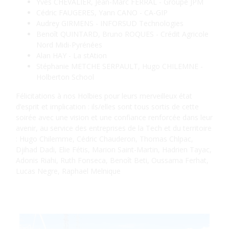
Yves CHEVALIER, Jean-Marc FERRAL - Groupe JPM
Cédric FAUGERES, Yann CANO - CA-GIP
Audrey GIRMENS - INFORSUD Technologies
Benoît QUINTARD, Bruno ROQUES - Crédit Agricole
Nord Midi-Pyrénées
Alan HAY - La stAtion
Stéphanie METCHE SERPAULT, Hugo CHILEMNE -
Holberton School
Félicitations à nos Holbies pour leurs merveilleux état
d’esprit et implication : ils/elles sont tous sortis de cette
soirée avec une vision et une confiance renforcée dans leur
avenir, au service des entreprises de la Tech et du territoire
: Hugo Chilemme, Cédric Chauderon, Thomas Chlpac,
Djihad Dadi, Elie Fétis, Marion Saint-Martin, Hadrien Tayac,
Adonis Riahi, Ruth Fonseca, Benoît Beti, Oussama Ferhat,
Lucas Negre, Raphael Melnique
Articles recommandés