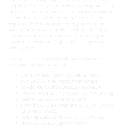
l’opportunité de contacts enrichissants et inspirants. Cette
initiative a vocation à faire émerger un nouveau vivier de
talents de la Tech, complémentaire à ceux issus des
dispositifs de formation traditionnel, pour contribuer
activement à renforcer l’emploi, la dynamique de nos
territoires et du secteur de la Tech, ici à Rodez, pour
l’Aveyron et aussi au-delà… puisque la Tech porte cette
valeur ajoutée.
Un grand merci à tous nos soutiens, entrepreneurs et
partenaires présents à nos côtés :
Chan Boris ING, Franck TOURNERET, Dany
BERTEAUX - SisMiC, Agitateur Numérique
Isabelle RUBY, Yohan LAUSSEL - DOXALLIA
Frédéric SANCHEZ, Thierry SAVY - SOPRA Banking
Laurent CAPLAT - BienManger.com
Alexandre GUIBERT, Stéphanie GUIBERT - Groupe
Lulilo Made in Bébé
Fabien NEYENS, Cédric DAURES - NOVATLAS
Ulysse LACOMBE - Septime Création