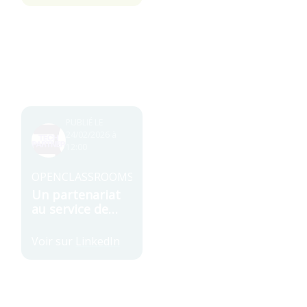
PUBLIÉ LE
24/02/2026 à
12:00
OPENCLASSROOMS
Un partenariat
au service de
l’insertion
professionnelle
Voir sur
LinkedIn