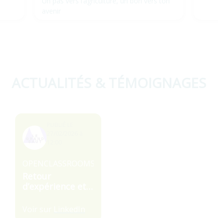
Un pas vers l’agriculture, un bon vers ton
avenir
ACTUALITÉS & TÉMOIGNAGES
PUBLIÉ LE
27/02/2026 à
12:00
OPENCLASSROOMS
Retour
d’expérience et
parcours de
Jean-Baptiste
Voir sur
LinkedIn